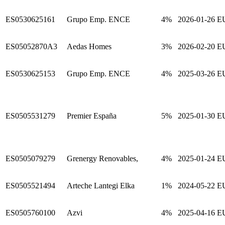
ES0530625161
Grupo Emp. ENCE
4%
2026-01-26
E
ES05052870A3
Aedas Homes
3%
2026-02-20
E
ES0530625153
Grupo Emp. ENCE
4%
2025-03-26
E
ES0505531279
Premier España
5%
2025-01-30
E
ES0505079279
Grenergy Renovables,
4%
2025-01-24
E
ES0505521494
Arteche Lantegi Elka
1%
2024-05-22
E
ES0505760100
Azvi
4%
2025-04-16
E