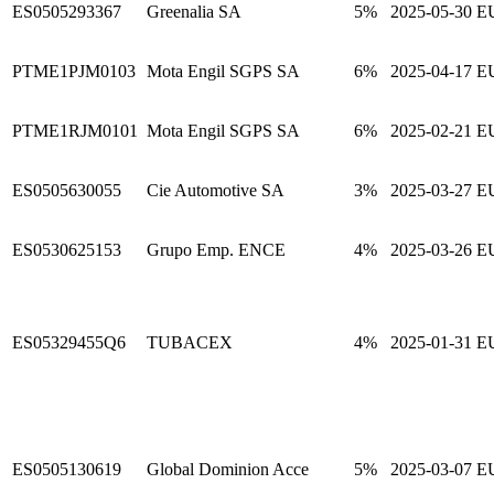
ES0505293367
Greenalia SA
5%
2025-05-30
E
PTME1PJM0103
Mota Engil SGPS SA
6%
2025-04-17
E
PTME1RJM0101
Mota Engil SGPS SA
6%
2025-02-21
E
ES0505630055
Cie Automotive SA
3%
2025-03-27
E
ES0530625153
Grupo Emp. ENCE
4%
2025-03-26
E
ES05329455Q6
TUBACEX
4%
2025-01-31
E
ES0505130619
Global Dominion Acce
5%
2025-03-07
E