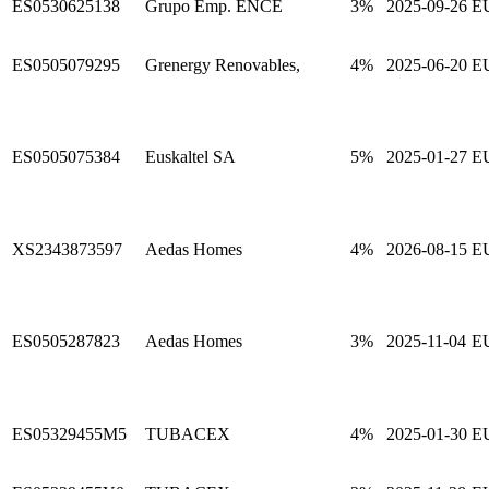
ES0530625138
Grupo Emp. ENCE
3%
2025-09-26
E
ES0505079295
Grenergy Renovables,
4%
2025-06-20
E
ES0505075384
Euskaltel SA
5%
2025-01-27
E
XS2343873597
Aedas Homes
4%
2026-08-15
E
ES0505287823
Aedas Homes
3%
2025-11-04
E
ES05329455M5
TUBACEX
4%
2025-01-30
E