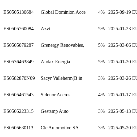
ES0505130684
Global Dominion Acce
4%
2025-09-19
E
ES0505760084
Azvi
5%
2025-01-23
E
ES0505079287
Grenergy Renovables,
5%
2025-03-06
E
ES0536463849
Audax Energia
5%
2025-01-20
E
ES0582870N09
Sacyr Valleherm(B.in
3%
2025-03-26
E
ES0505461543
Sidenor Aceros
4%
2025-01-17
E
ES0505223315
Gestamp Auto
3%
2025-05-13
E
ES0505630113
Cie Automotive SA
3%
2025-05-20
E