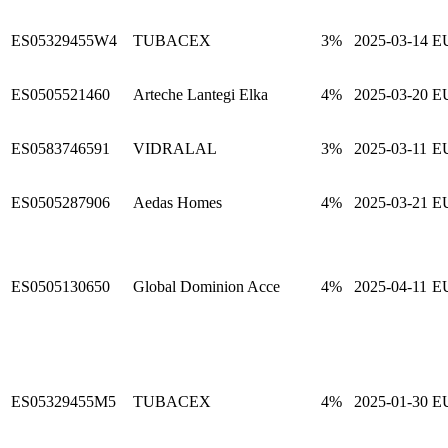
ES05329455W4
TUBACEX
3%
2025-03-14
E
ES0505521460
Arteche Lantegi Elka
4%
2025-03-20
E
ES0583746591
VIDRALAL
3%
2025-03-11
E
ES0505287906
Aedas Homes
4%
2025-03-21
E
ES0505130650
Global Dominion Acce
4%
2025-04-11
E
ES05329455M5
TUBACEX
4%
2025-01-30
E