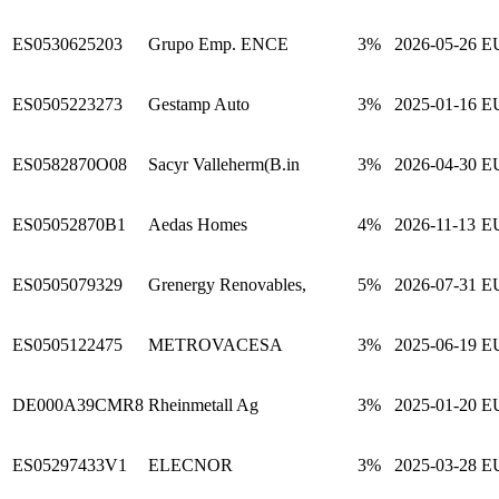
ES0530625203
Grupo Emp. ENCE
3%
2026-05-26
E
ES0505223273
Gestamp Auto
3%
2025-01-16
E
ES0582870O08
Sacyr Valleherm(B.in
3%
2026-04-30
E
ES05052870B1
Aedas Homes
4%
2026-11-13
E
ES0505079329
Grenergy Renovables,
5%
2026-07-31
E
ES0505122475
METROVACESA
3%
2025-06-19
E
DE000A39CMR8
Rheinmetall Ag
3%
2025-01-20
E
ES05297433V1
ELECNOR
3%
2025-03-28
E