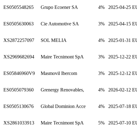
ES0505548265
Grupo Ecoener SA
4%
2025-04-25
E
ES0505630063
Cie Automotive SA
3%
2025-04-15
E
XS2872257097
SOL MELIA
4%
2025-01-31
E
XS2969682694
Maire Tecnimont SpA
3%
2025-12-22
E
ES05846960V9
Masmovil Ibercom
3%
2025-12-12
E
ES0505079360
Grenergy Renovables,
4%
2026-02-12
E
ES0505130676
Global Dominion Acce
4%
2025-07-18
E
XS2861033913
Maire Tecnimont SpA
5%
2025-07-10
E