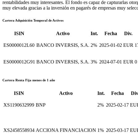
rentabilidades muy interesantes. El fondo es capaz de capturarlas otor
muy elevada gracias a la inversión en pagarés de empresas muy selec
Cartera Adquisición Temporal de Activos
ISIN
Activo
Int.
Fecha
Div.
ES0000012L60
BANCO INVERSIS, S.A.
2%
2025-01-02
EUR
1
ES0000012G91
BANCO INVERSIS, S.A.
3%
2024-07-01
EUR
0
Cartera Renta Fija menos de 1 año
ISIN
Activo
Int.
Fecha
Div
XS1190632999
BNP
2%
2025-02-17
EU
XS2458558934
ACCIONA FINANCIACION
1%
2025-03-17
EU