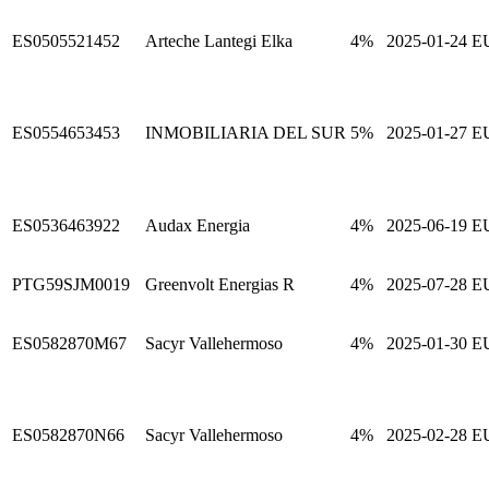
ES0505521452
Arteche Lantegi Elka
4%
2025-01-24
E
ES0554653453
INMOBILIARIA DEL SUR
5%
2025-01-27
E
ES0536463922
Audax Energia
4%
2025-06-19
E
PTG59SJM0019
Greenvolt Energias R
4%
2025-07-28
E
ES0582870M67
Sacyr Vallehermoso
4%
2025-01-30
E
ES0582870N66
Sacyr Vallehermoso
4%
2025-02-28
E