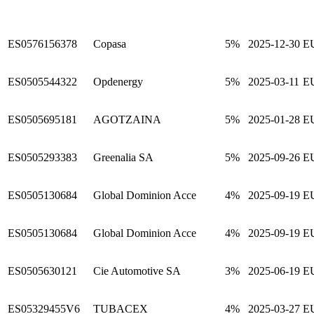
ES0576156378
Copasa
5%
2025-12-30
E
ES0505544322
Opdenergy
5%
2025-03-11
E
ES0505695181
AGOTZAINA
5%
2025-01-28
E
ES0505293383
Greenalia SA
5%
2025-09-26
E
ES0505130684
Global Dominion Acce
4%
2025-09-19
E
ES0505130684
Global Dominion Acce
4%
2025-09-19
E
ES0505630121
Cie Automotive SA
3%
2025-06-19
E
ES05329455V6
TUBACEX
4%
2025-03-27
E