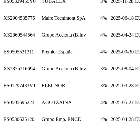
ES05329455Y0
TUBACEX
3%
2025-11-28
E
XS2904535775
Maire Tecnimont SpA
4%
2025-06-18
E
XS2869544564
Grupo Acciona (B.Inv
4%
2025-04-24
E
ES0505531311
Premier España
4%
2025-09-30
E
XS2875216694
Grupo Acciona (B.Inv
3%
2025-08-04
E
ES05297433V1
ELECNOR
3%
2025-03-28
E
ES0505695223
AGOTZAINA
4%
2025-05-27
E
ES0530625120
Grupo Emp. ENCE
4%
2025-04-28
E