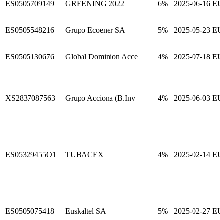
ES0505709149
GREENING 2022
6%
2025-06-16
E
ES0505548216
Grupo Ecoener SA
5%
2025-05-23
E
ES0505130676
Global Dominion Acce
4%
2025-07-18
E
XS2837087563
Grupo Acciona (B.Inv
4%
2025-06-03
E
ES05329455O1
TUBACEX
4%
2025-02-14
E
ES0505075418
Euskaltel SA
5%
2025-02-27
E