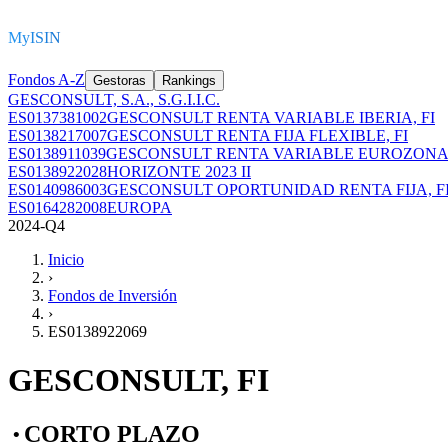
MyISIN
Fondos A-Z
Gestoras
Rankings
GESCONSULT, S.A., S.G.I.I.C.
ES0137381002
GESCONSULT RENTA VARIABLE IBERIA, FI
ES0138217007
GESCONSULT RENTA FIJA FLEXIBLE, FI
ES0138911039
GESCONSULT RENTA VARIABLE EUROZONA,
ES0138922028
HORIZONTE 2023 II
ES0140986003
GESCONSULT OPORTUNIDAD RENTA FIJA, F
ES0164282008
EUROPA
2024-Q4
Inicio
›
Fondos de Inversión
›
ES0138922069
GESCONSULT, FI
CORTO PLAZO
•