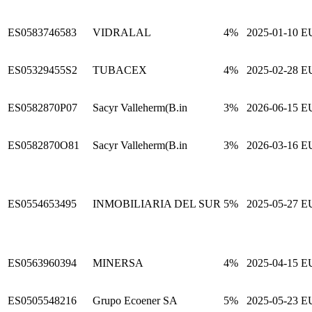
ES0583746583
VIDRALAL
4%
2025-01-10
E
ES05329455S2
TUBACEX
4%
2025-02-28
E
ES0582870P07
Sacyr Valleherm(B.in
3%
2026-06-15
E
ES0582870O81
Sacyr Valleherm(B.in
3%
2026-03-16
E
ES0554653495
INMOBILIARIA DEL SUR
5%
2025-05-27
E
ES0563960394
MINERSA
4%
2025-04-15
E
ES0505548216
Grupo Ecoener SA
5%
2025-05-23
E