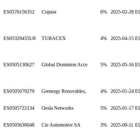
ES0576156352
Copasa
6%
2025-02-28
E
ES05329455U8
TUBACEX
4%
2025-04-15
E
ES0505130627
Global Dominion Acce
5%
2025-05-16
E
ES0505079279
Grenergy Renovables,
4%
2025-01-24
E
ES0505722134
Oesía Networks
5%
2025-01-17
E
ES0505630048
Cie Automotive SA
3%
2025-09-11
E