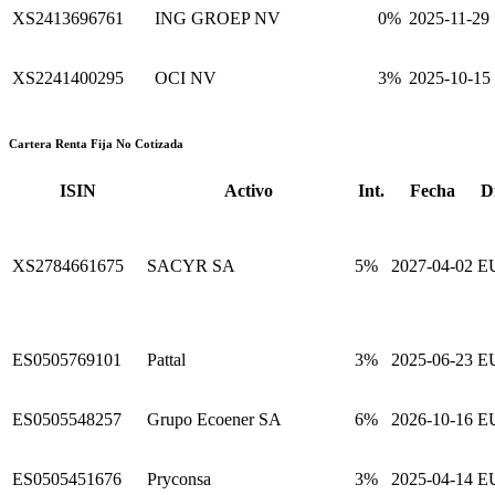
XS2413696761
ING GROEP NV
0%
2025-11-29
XS2241400295
OCI NV
3%
2025-10-15
Cartera Renta Fija No Cotizada
ISIN
Activo
Int.
Fecha
D
XS2784661675
SACYR SA
5%
2027-04-02
E
ES0505769101
Pattal
3%
2025-06-23
E
ES0505548257
Grupo Ecoener SA
6%
2026-10-16
E
ES0505451676
Pryconsa
3%
2025-04-14
E