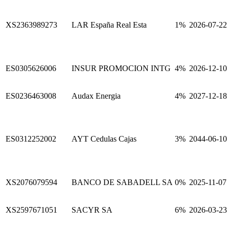
XS2363989273
LAR España Real Esta
1%
2026-07-22
ES0305626006
INSUR PROMOCION INTG
4%
2026-12-10
ES0236463008
Audax Energia
4%
2027-12-18
ES0312252002
AYT Cedulas Cajas
3%
2044-06-10
XS2076079594
BANCO DE SABADELL SA
0%
2025-11-07
XS2597671051
SACYR SA
6%
2026-03-23