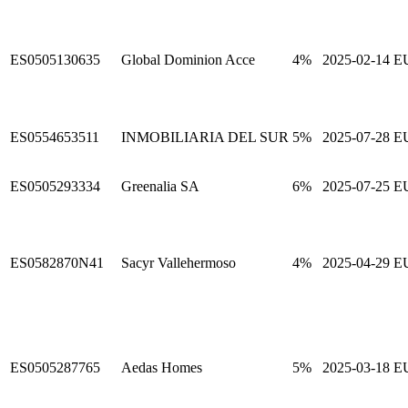
ES0505130635
Global Dominion Acce
4%
2025-02-14
E
ES0554653511
INMOBILIARIA DEL SUR
5%
2025-07-28
E
ES0505293334
Greenalia SA
6%
2025-07-25
E
ES0582870N41
Sacyr Vallehermoso
4%
2025-04-29
E
ES0505287765
Aedas Homes
5%
2025-03-18
E