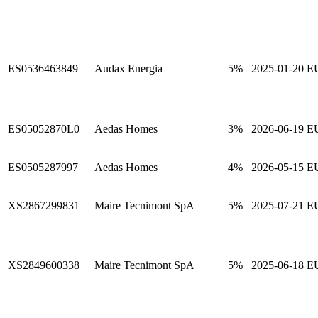
ES0536463849
Audax Energia
5%
2025-01-20
E
ES05052870L0
Aedas Homes
3%
2026-06-19
E
ES0505287997
Aedas Homes
4%
2026-05-15
E
XS2867299831
Maire Tecnimont SpA
5%
2025-07-21
E
XS2849600338
Maire Tecnimont SpA
5%
2025-06-18
E