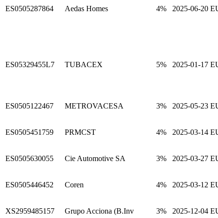
ES0505287864
Aedas Homes
4%
2025-06-20
E
ES05329455L7
TUBACEX
5%
2025-01-17
E
ES0505122467
METROVACESA
3%
2025-05-23
E
ES0505451759
PRMCST
4%
2025-03-14
E
ES0505630055
Cie Automotive SA
3%
2025-03-27
E
ES0505446452
Coren
4%
2025-03-12
E
XS2959485157
Grupo Acciona (B.Inv
3%
2025-12-04
E