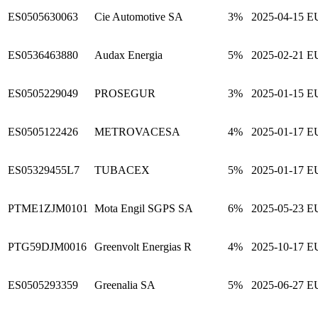
ES0505630063
Cie Automotive SA
3%
2025-04-15
E
ES0536463880
Audax Energia
5%
2025-02-21
E
ES0505229049
PROSEGUR
3%
2025-01-15
E
ES0505122426
METROVACESA
4%
2025-01-17
E
ES05329455L7
TUBACEX
5%
2025-01-17
E
PTME1ZJM0101
Mota Engil SGPS SA
6%
2025-05-23
E
PTG59DJM0016
Greenvolt Energias R
4%
2025-10-17
E
ES0505293359
Greenalia SA
5%
2025-06-27
E